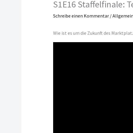
S1E16 Staffelfinale:
Schreibe einen Kommentar
/
Allgemei
Wie ist es um die Zukunft des Marktplat